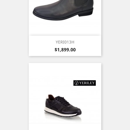
YERI013H
Precio
$1,899.00