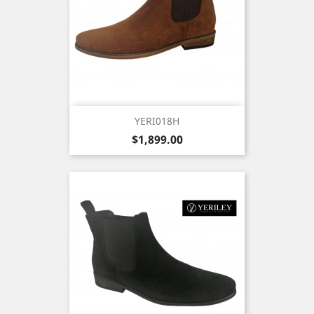
YERI018H
Precio
$1,899.00