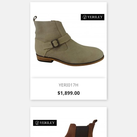
YERI017H
Precio
$1,899.00