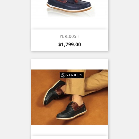
YERI005H
Precio
$1,799.00