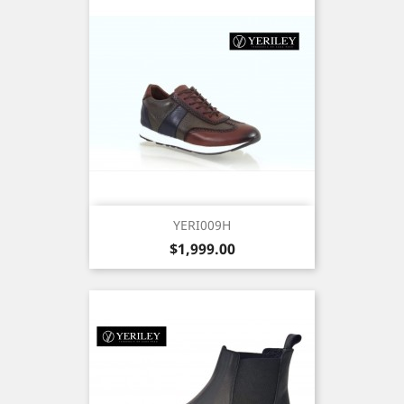
YERI009H
Precio
$1,999.00