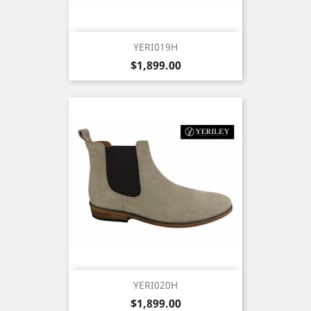
YERI019H
Precio
$1,899.00
YERI020H
Precio
$1,899.00