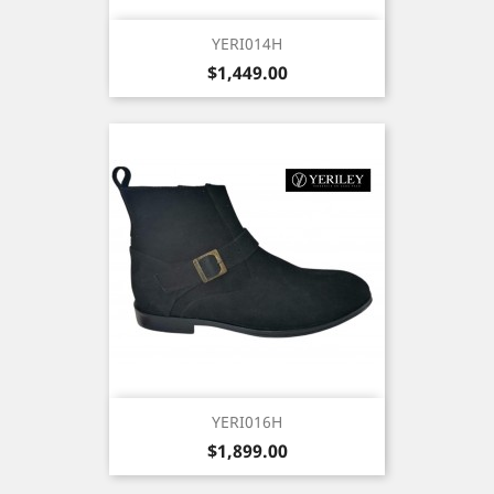
YERI014H
Precio
$1,449.00
YERI016H
Precio
$1,899.00