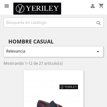
shopping_cart



HOMBRE CASUAL
Relevancia

Mostrando 1-12 de 27 artículo(s)