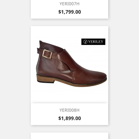
YERI007H
Precio
$1,799.00
YERI008H
Precio
$1,899.00