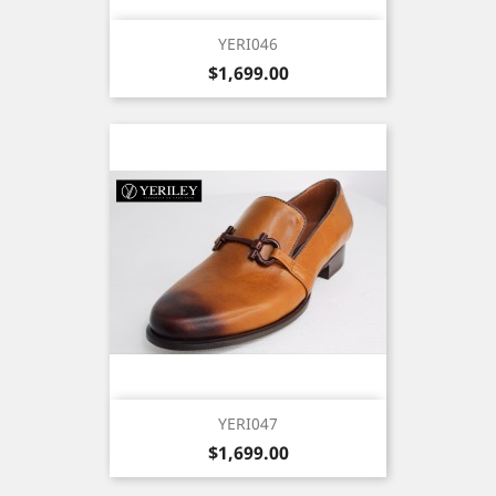
YERI046
Precio
$1,699.00
YERI047
Precio
$1,699.00