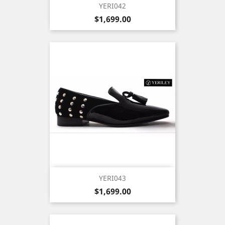
YERI042
Precio
$1,699.00
YERI043
Precio
$1,699.00