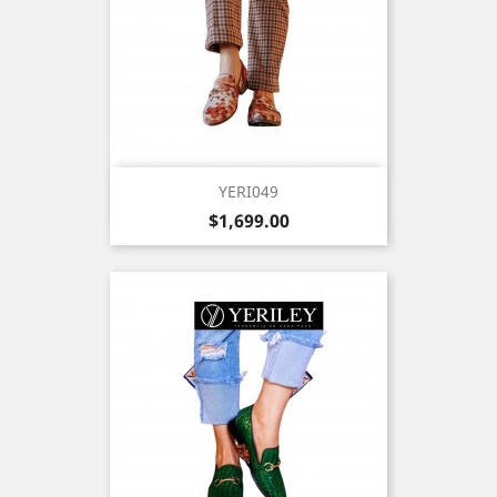
YERI049
Precio
$1,699.00