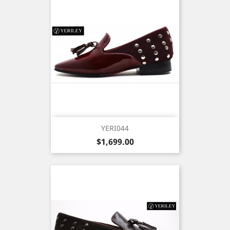
YERI044
Precio
$1,699.00