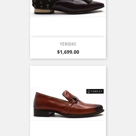
YERI045
Precio
$1,699.00