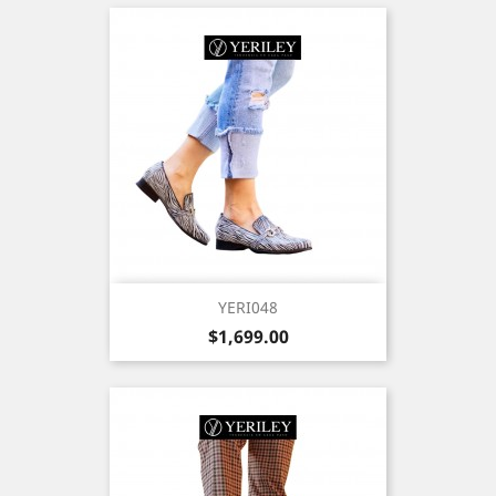
YERI048
Precio
$1,699.00