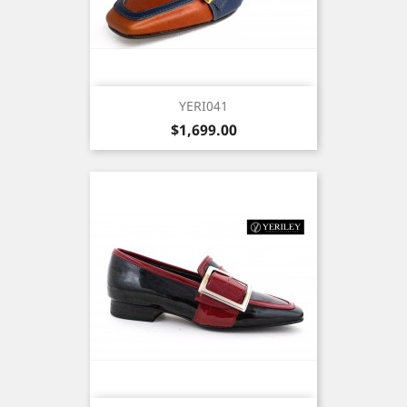
YERI041
Precio
$1,699.00