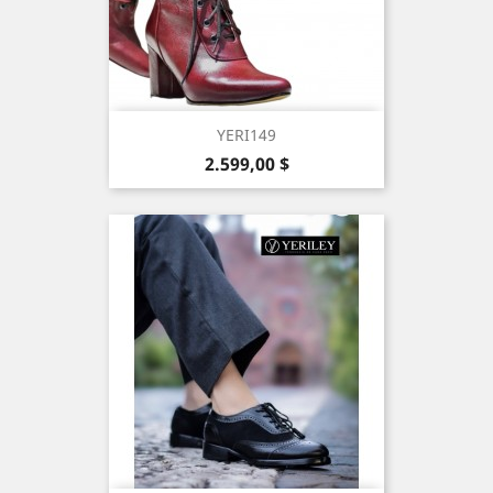
YERI149
Precio
2.599,00 $