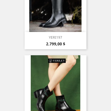
YERI197
Precio
2.799,00 $