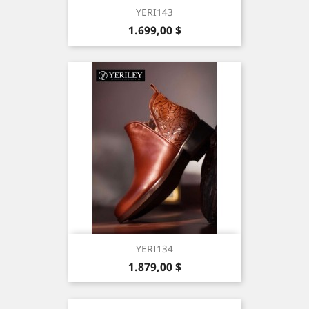
YERI143
Precio
1.699,00 $
YERI134
Precio
1.879,00 $