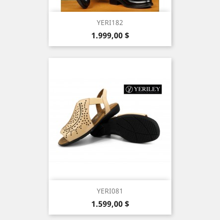
YERI182
Precio
1.999,00 $
YERI081
Precio
1.599,00 $