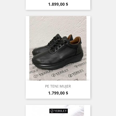
Precio
1.899,00 $
PE TENI MUJER
Precio
1.799,00 $