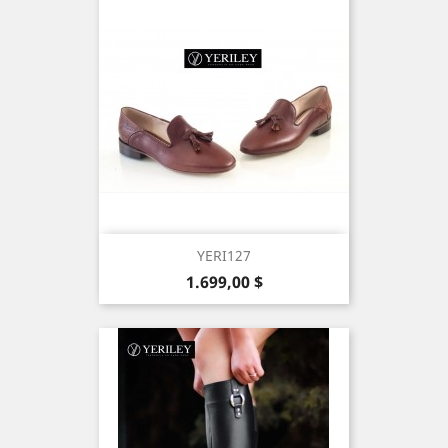
YERI127
Precio
1.699,00 $