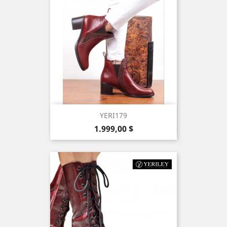
YERI179
Precio
1.999,00 $