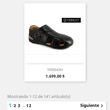
YERI043H
Precio
1.699,00 $
Mostrando 1-12 de 141 artículo(s)
1
Siguiente
2
3
…
12
